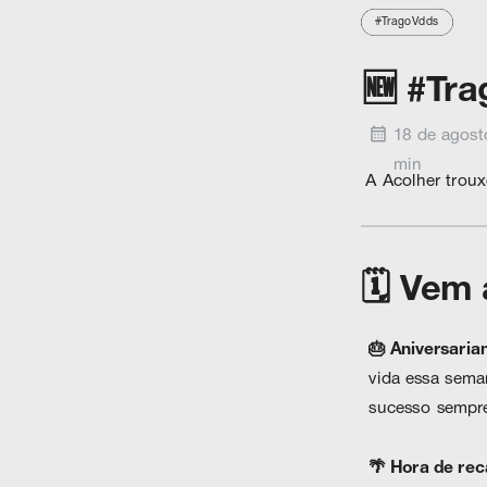
#TragoVdds
🆕 #Tr
18 de agosto
min
A Acolher troux
🗓️ Vem 
🎂 Aniversaria
vida essa seman
sucesso sempre
🌴 Hora de rec