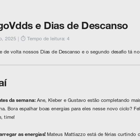
agoVdds e Dias de Descanso
, 2025 | ⏱️ Tempo de leitura: 4 
e de volta nossos Dias de Descanso e o segundo desafio tá no 
aí
ntes da semana: 
Ane, Kleber e Gustavo estão completando mai
a. Bora espalhar boas energias para eles nesse novo ciclo? Feli
, time!
arregar as energias! 
Mateus Mattiazzo está de férias curtindo di