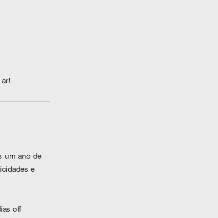
ar!
share
s um ano de 
cidades e 
as off 